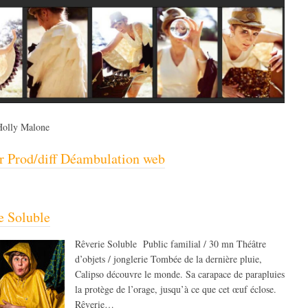
Holly Malone
r Prod/diff Déambulation web
e Soluble
Rêverie Soluble Public familial / 30 mn Théâtre
d’objets / jonglerie Tombée de la dernière pluie,
Calipso découvre le monde. Sa carapace de parapluies
la protège de l’orage, jusqu’à ce que cet œuf éclose.
Rêverie…