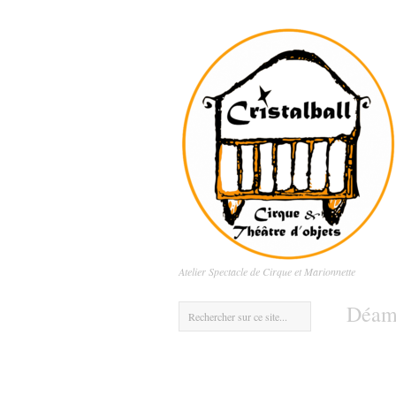
Atelier Spectacle de Cirque et Marionnette
Déamb