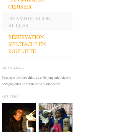
CERISIER
DÉAMBULATION –
BULLES
RÉSERVATION
SPECTACLE EN
ROULOTTE
CRISTALBALL
Spectacle d'ombre chinoise et de jonglerie Ateliers
pédagogiques de cirque et de marionnettes
ARTICLES