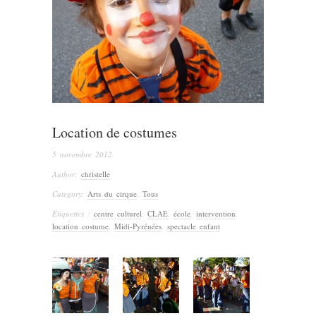
Location de costumes
5 novembre 2012
Author:
christelle
Category:
Arts du cirque
,
Tous
Étiquettes :
centre culturel
,
CLAE
,
école
,
intervention
,
location costume
,
Midi-Pyrénées
,
spectacle enfant