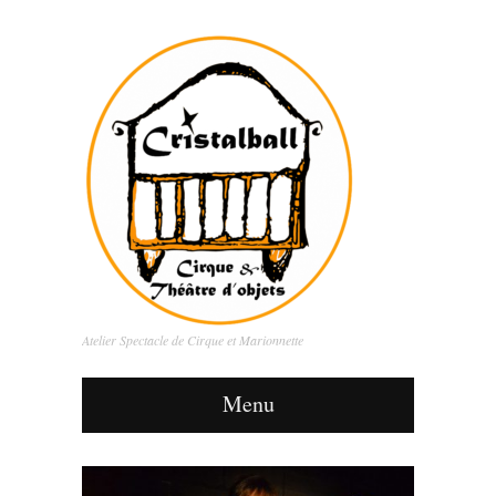
Atelier Spectacle de Cirque et Marionnette
Menu