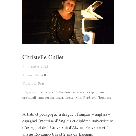
Christelle Guilet
9 novembre 2012
Author:
christelle
Category:
Tous
Étiquettes :
agrée par l'éducation nationale
,
cirque
,
conte
,
cristalball
,
intervenant
,
marionnette
,
Midi-Pyrénées
,
Toulouse
Artiste et pédagogue trilingue : français – anglais –
espagnol (maîtrise d’Anglais et diplôme universitaire
d’espagnol de l’Université d’Aix-en-Provence et 4
ans au Royaume-Uni et 2 ans en Espagne)