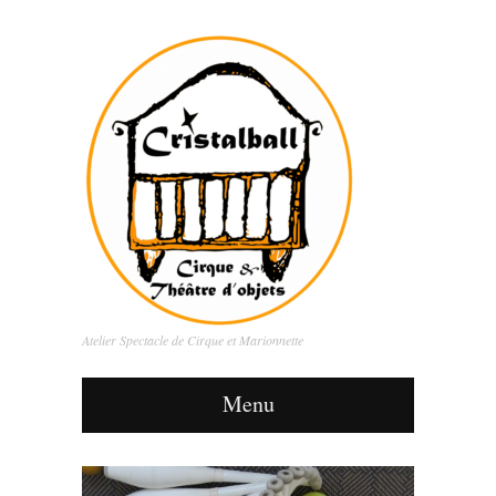
Atelier Spectacle de Cirque et Marionnette
Menu