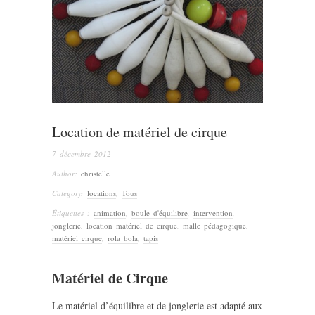
Location de matériel de cirque
7 décembre 2012
Author:
christelle
Category:
locations
,
Tous
Étiquettes :
animation
,
boule d'équilibre
,
intervention
,
jonglerie
,
location matériel de cirque
,
malle pédagogique
,
matériel cirque
,
rola bola
,
tapis
Matériel de Cirque
Le matériel d’équilibre et de jonglerie est adapté aux