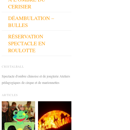
CERISIER
DÉAMBULATION –
BULLES
RÉSERVATION
SPECTACLE EN
ROULOTTE
CRISTALBALL
Spectacle d'ombre chinoise et de jonglerie Ateliers
pédagogiques de cirque et de marionnettes
ARTICLES