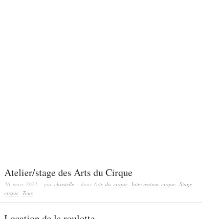
Atelier/stage des Arts du Cirque
26 mars 2021
· par
christelle
· dans
Arts du cirque
,
Intervention cirque
,
Stage
cirque
,
Tous
Location de la roulotte