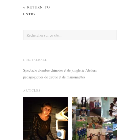
« RETURN TO
ENTRY
CRISTALBALL
Spectacle d'ombre chinoise et de jonglerie Ateliers
pédagogiques de cirque et de marionnettes
ARTICLES