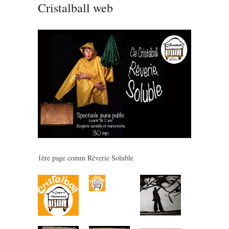
Cristalball web
1ère page comm Rêverie Soluble