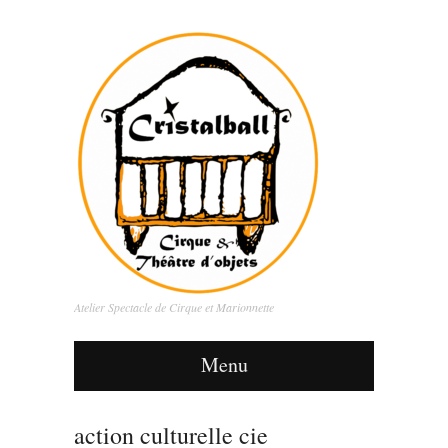
Atelier Spectacle de Cirque et Marionnette
Menu
action culturelle cie