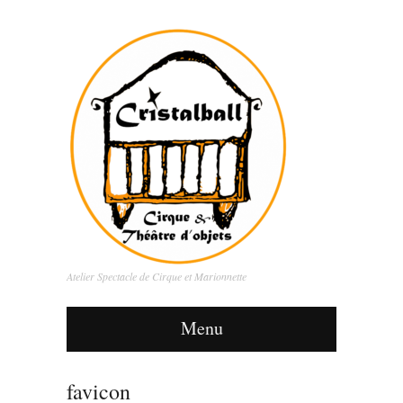
Atelier Spectacle de Cirque et Marionnette
Menu
favicon