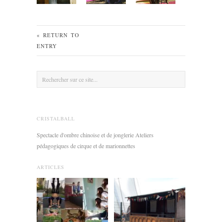
« RETURN TO
ENTRY
CRISTALBALL
Spectacle d'ombre chinoise et de jonglerie Ateliers
pédagogiques de cirque et de marionnettes
ARTICLES