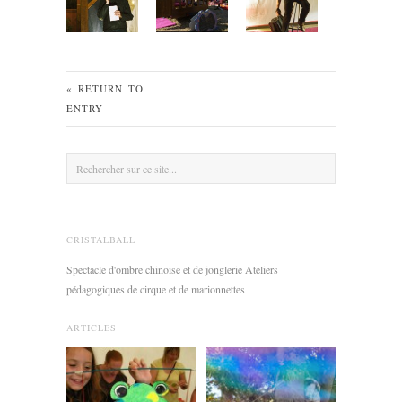
« RETURN TO
ENTRY
CRISTALBALL
Spectacle d'ombre chinoise et de jonglerie Ateliers
pédagogiques de cirque et de marionnettes
ARTICLES