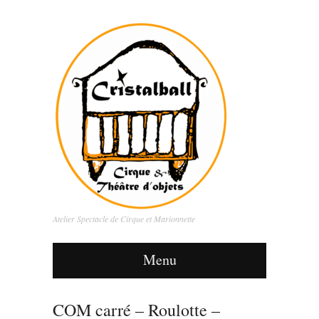
Atelier Spectacle de Cirque et Marionnette
Menu
COM carré – Roulotte –