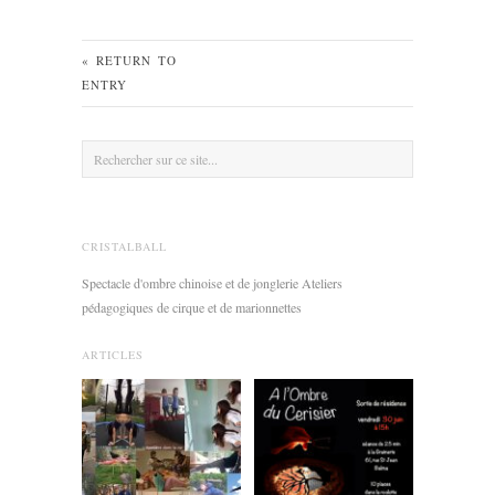
« RETURN TO
ENTRY
CRISTALBALL
Spectacle d'ombre chinoise et de jonglerie Ateliers
pédagogiques de cirque et de marionnettes
ARTICLES