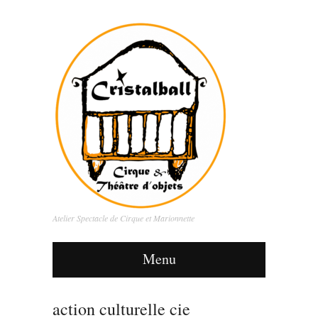
Atelier Spectacle de Cirque et Marionnette
Menu
action culturelle cie