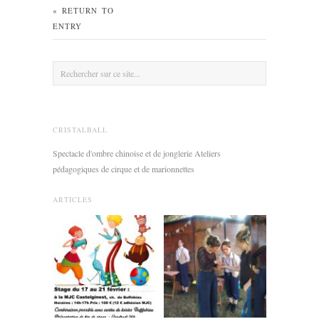
« RETURN TO
ENTRY
CRISTALBALL
Spectacle d'ombre chinoise et de jonglerie Ateliers
pédagogiques de cirque et de marionnettes
ARTICLES