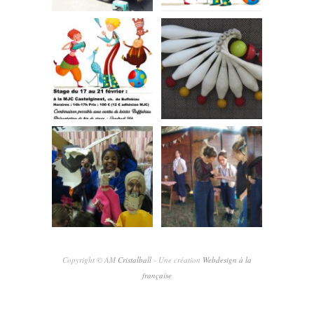
Copyright © AM
Cristalball
- Une création
Webdesign à la
française