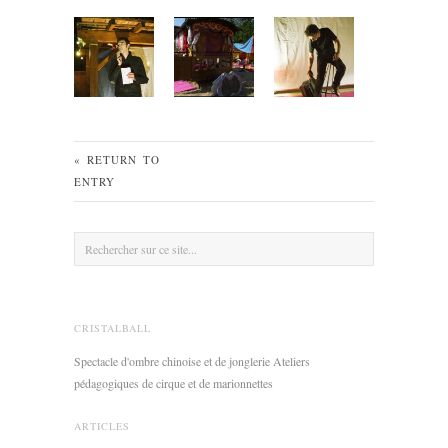
« RETURN TO
ENTRY
CRISTALBALL
Spectacle d'ombre chinoise et de jonglerie Ateliers
pédagogiques de cirque et de marionnettes
ARTICLES