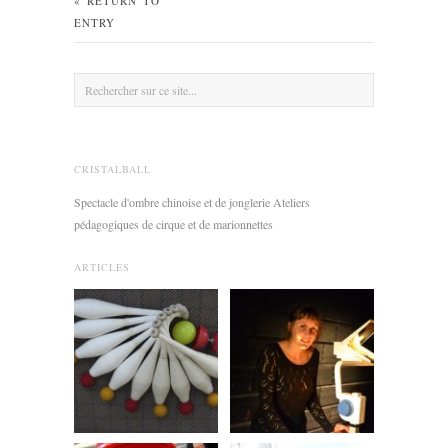
« RETURN TO
ENTRY
CRISTALBALL
Spectacle d'ombre chinoise et de jonglerie Ateliers
pédagogiques de cirque et de marionnettes
ARTICLES