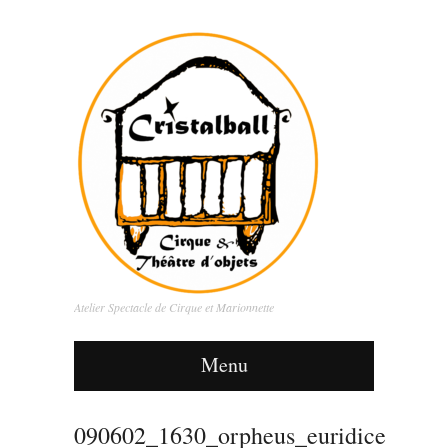
Atelier Spectacle de Cirque et Marionnette
Menu
090602_1630_orpheus_euridice