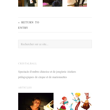
« RETURN TO
ENTRY
CRISTALBALL
Spectacle d'ombre chinoise et de jonglerie Ateliers
pédagogiques de cirque et de marionnettes
ARTICLES