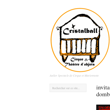
Atelier Spectacle de Cirque et Marionnette
invit
domb