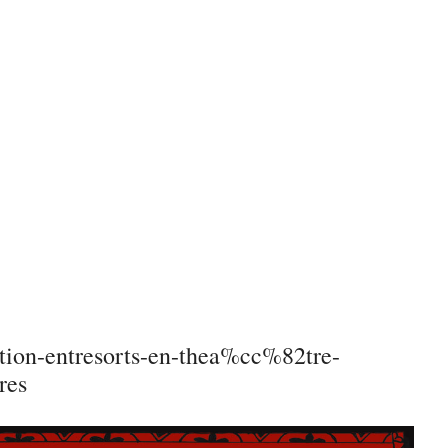
ation-entresorts-en-thea%cc%82tre-
res