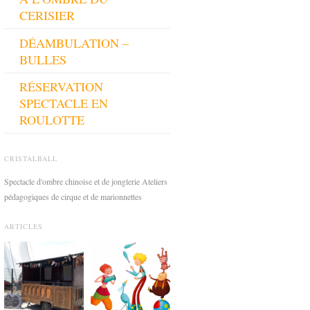
CERISIER
DÉAMBULATION –
BULLES
RÉSERVATION
SPECTACLE EN
ROULOTTE
CRISTALBALL
Spectacle d'ombre chinoise et de jonglerie Ateliers
pédagogiques de cirque et de marionnettes
ARTICLES